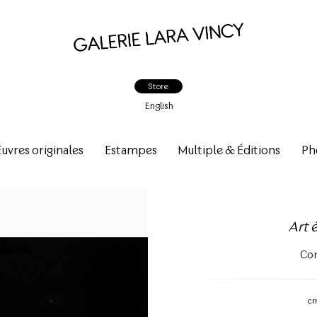
Store
English
vres originales
Estampes
Multiple & Éditions
Ph
Art
Cor
c