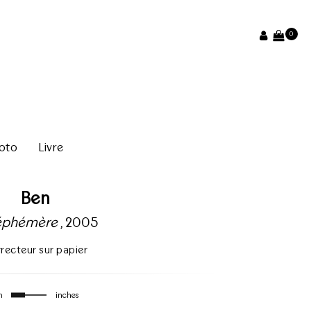
0
oto
Livre
Ben
 éphémère
, 2005
recteur sur papier
m
inches