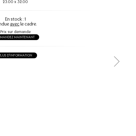
23.00
x
32.00
En stock : 1
ndue
avec
le cadre.
Prix sur demande
EMANDEZ MAINTENANT
PLUS D'INFORMATION