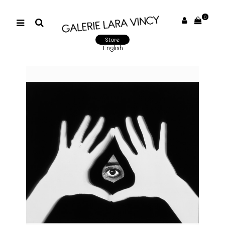
0
Store
English