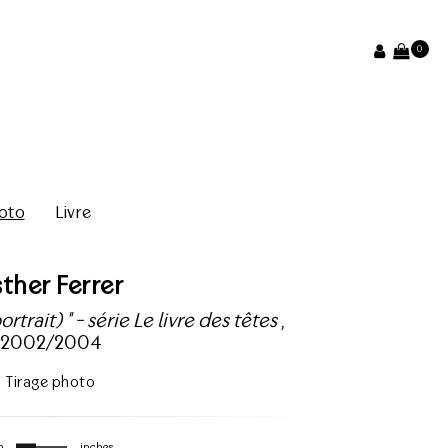
0
oto
Livre
sther Ferrer
rtrait) " - série Le livre des têtes
,
2002/2004
Tirage photo
m
inches