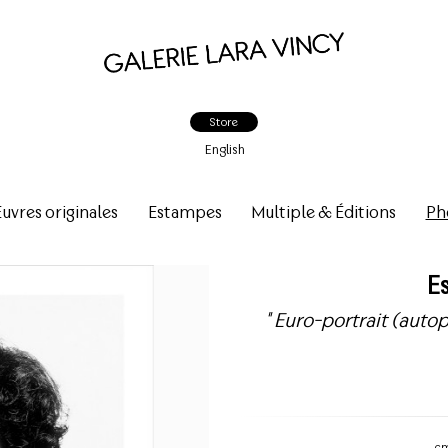
Store
English
vres originales
Estampes
Multiple & Éditions
Ph
E
" Euro-portrait (autopo
c