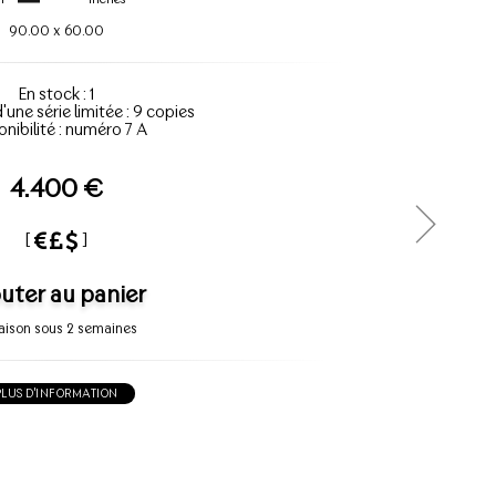
90.00
x
60.00
En stock : 1
d'une série limitée : 9 copies
onibilité : numéro 7 A
4.400 €
[
]
uter au panier
raison sous 2 semaines
PLUS D'INFORMATION