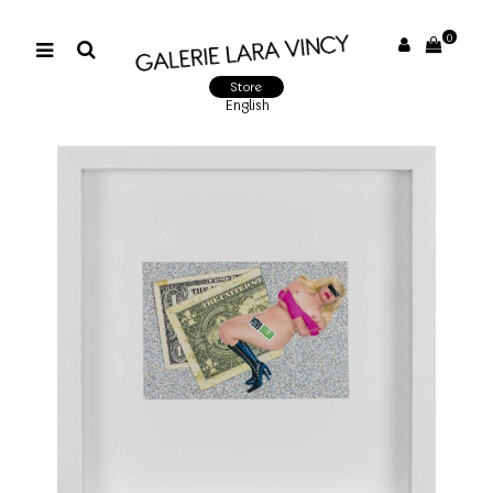
0
Store
English