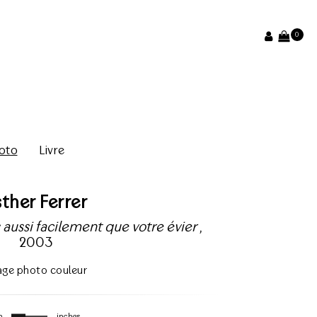
0
oto
Livre
sther Ferrer
aussi facilement que votre évier
,
2003
rage photo couleur
m
inches