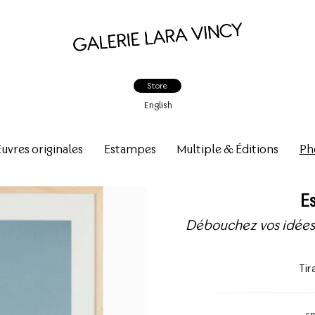
Store
English
vres originales
Estampes
Multiple & Éditions
Ph
E
Débouchez vos idées 
Ti
c