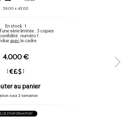
59.00
x
42.00
En stock : 1
d'une série limitée : 3 copies
ponibilité : numéro 1
ndue
avec
le cadre.
4.000 €
[
]
uter au panier
raison sous 2 semaines
PLUS D'INFORMATION