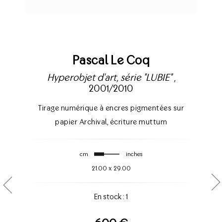
Pascal Le Coq
Hyperobjet d'art, série "LUBIE"
,
2001/2010
Tirage numérique à encres pigmentées sur
papier Archival
,
écriture muttum
cm
inches
21.00
x
29.00
En stock : 1