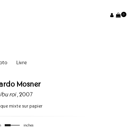
0
oto
Livre
cardo Mosner
Ubu roi
, 2007
ique mixte sur papier
m
inches