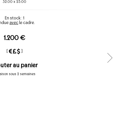
32.00
x
25.00
En stock : 1
ndue
avec
le cadre.
1.200 €
[
]
uter au panier
raison sous 2 semaines