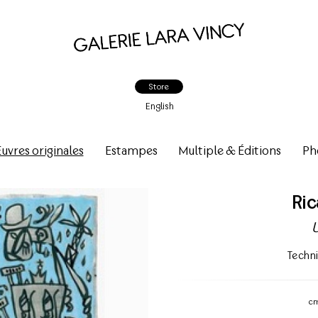
Store
English
vres originales
Estampes
Multiple & Éditions
Ph
Ri
Techn
c