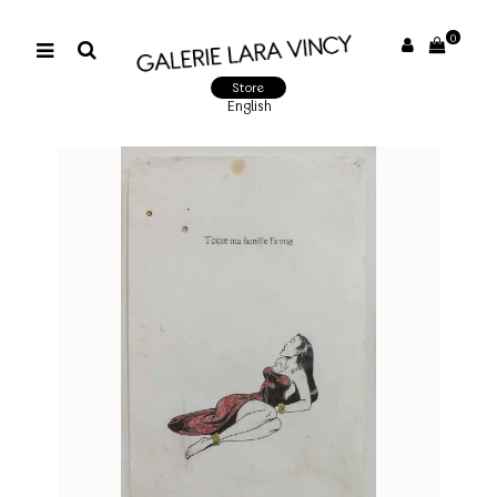
0
Store
English