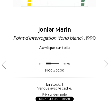
Jonier Marin
Point d'interrogation (fond blanc)
, 1990
Acrylique sur toile
cm
inches
81.00
x
65.00
En stock : 1
Vendue
avec
le cadre.
Prix sur demande
DEMANDEZ MAINTENANT