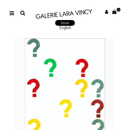
0
Store
English