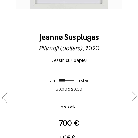
Jeanne Susplugas
Pillmoji (dollars)
, 2020
Dessin sur papier
cm
inches
30.00
x
20.00
En stock : 1
700 €
[
]