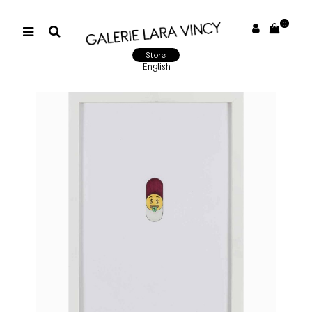
0
Store
English