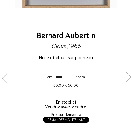
Bernard Aubertin
Clous
, 1966
Huile et clous sur panneau
cm
inches
60.00
x
50.00
En stock : 1
Vendue
avec
le cadre.
Prix sur demande
DEMANDEZ MAINTENANT