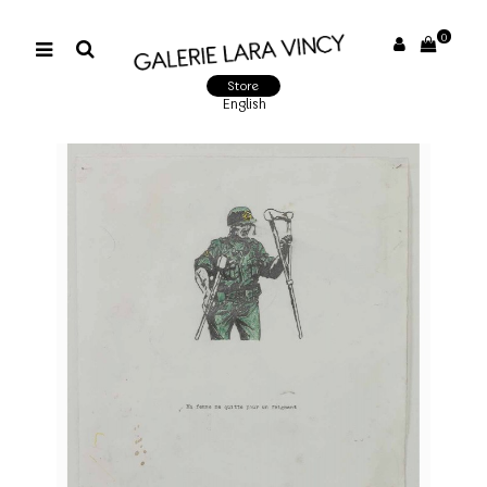
0
Store
English