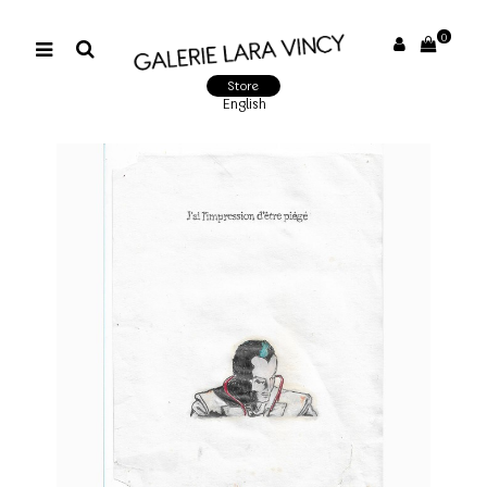
0
Store
English