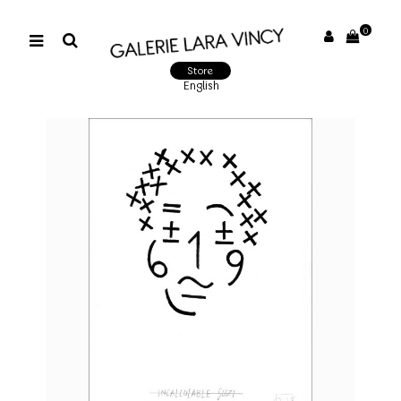
0
Store
English