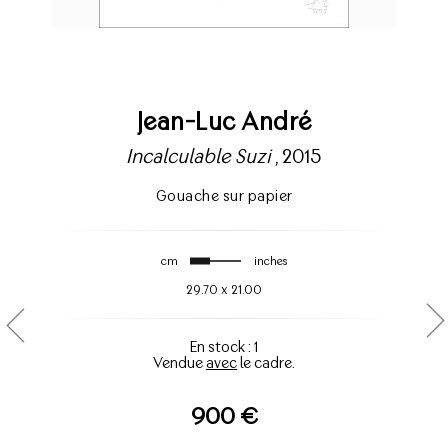
Jean-Luc André
Incalculable Suzi
, 2015
Gouache sur papier
cm
inches
29.70
x
21.00
En stock : 1
Vendue
avec
le cadre.
900 €