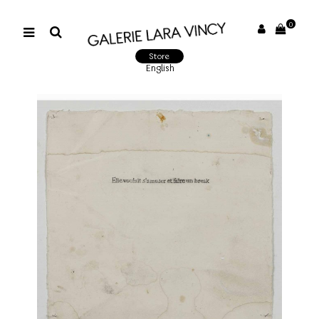
0
Store
English