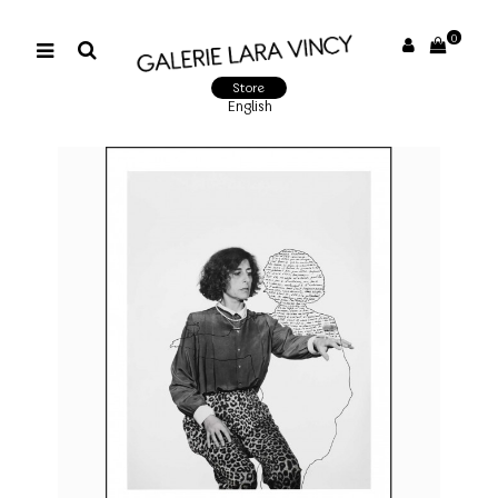
0
Store
English