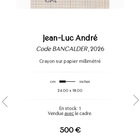
Jean-Luc André
Code BANCALDER
, 2026
Crayon sur papier millimétré
cm
inches
24.00
x
18.00
En stock : 1
Vendue
avec
le cadre.
500 €