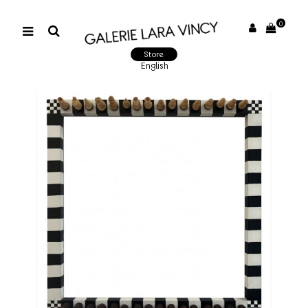
0
Store
English