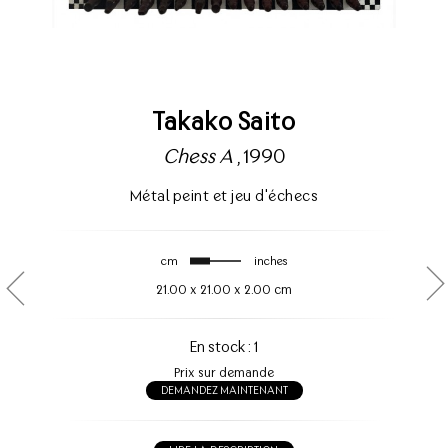
Takako Saito
Chess A
, 1990
Métal peint et jeu d'échecs
cm
inches
21.00
x
21.00
x
2.00 cm
En stock : 1
Prix sur demande
DEMANDEZ MAINTENANT