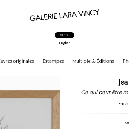
Store
English
vres originales
Estampes
Multiple & Éditions
Ph
Je
Ce qui peut être mo
Encre
c