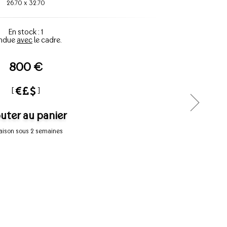
26.70
x
32.70
En stock : 1
ndue
avec
le cadre.
800 €
[
]
uter au panier
raison sous 2 semaines