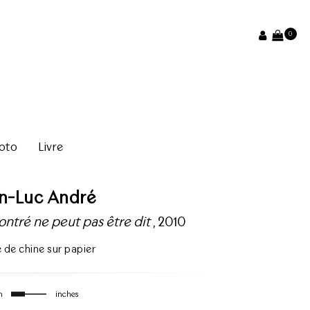
0
oto
Livre
an-Luc André
ntré ne peut pas être dit
, 2010
 de chine sur papier
m
inches