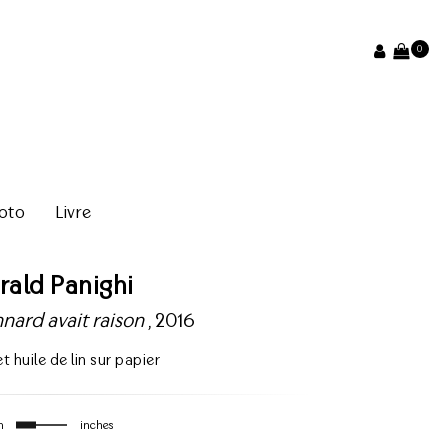
0
oto
Livre
rald Panighi
nnard avait raison
, 2016
t huile de lin sur papier
m
inches