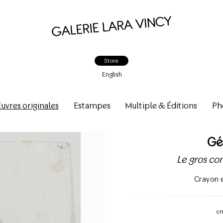
Store
English
vres originales
Estampes
Multiple & Éditions
Ph
Gé
Le gros co
Crayon e
c