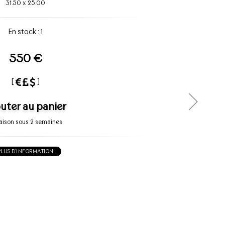
31.50
x
25.00
En stock : 1
550 €
[
]
uter au panier
raison sous 2 semaines
PLUS D'INFORMATION