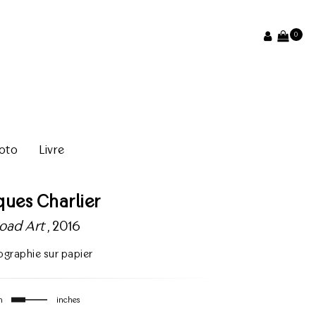
0
oto
Livre
ques Charlier
oad Art
, 2016
ographie sur papier
m
inches