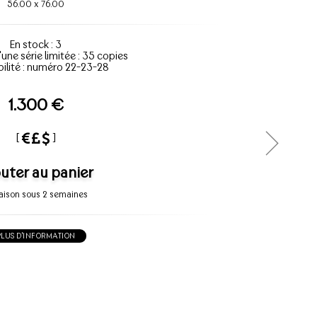
56.00
x
76.00
En stock : 3
'une série limitée : 35 copies
bilité : numéro 22-23-28
1.300 €
[
]
uter au panier
raison sous 2 semaines
PLUS D'INFORMATION