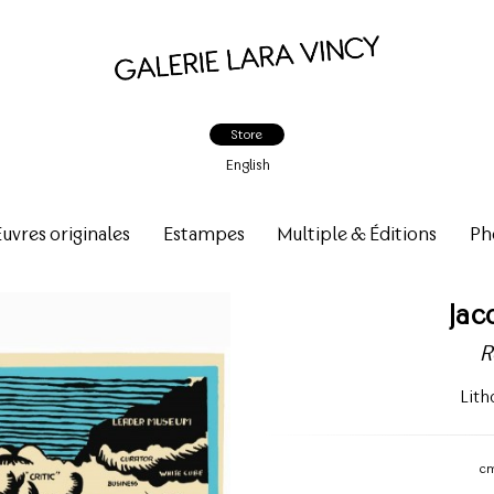
Store
English
vres originales
Estampes
Multiple & Éditions
Ph
Jac
R
Lith
c