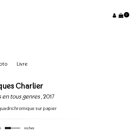
0
oto
Livre
ques Charlier
s en tous genres
, 2017
quadrichromique sur papier
m
inches