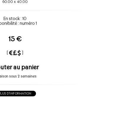
60.00
x
40.00
En stock : 10
ponibilité : numéro 1
15 €
[
]
uter au panier
raison sous 2 semaines
PLUS D'INFORMATION