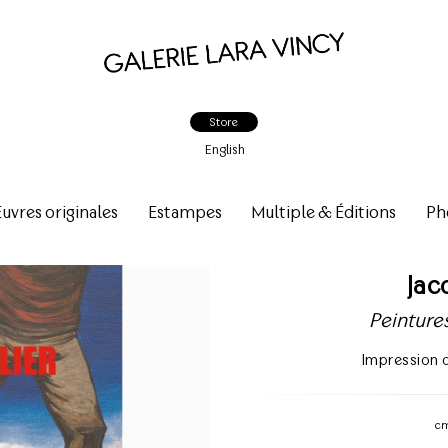
Store
English
vres originales
Estampes
Multiple & Éditions
Ph
Jac
Peinture
Impression 
c