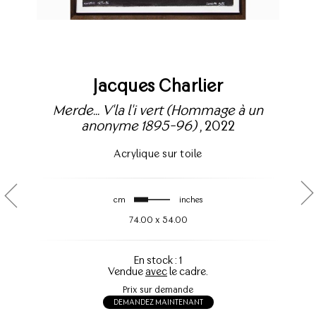
Jacques Charlier
Merde... V'la l'i vert (Hommage à un
anonyme 1895-96)
, 2022
Acrylique sur toile
cm
inches
74.00
x
54.00
En stock : 1
Vendue
avec
le cadre.
Prix sur demande
DEMANDEZ MAINTENANT