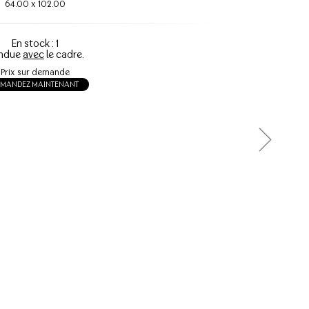
64.00
x
102.00
En stock : 1
ndue
avec
le cadre.
Prix sur demande
EMANDEZ MAINTENANT