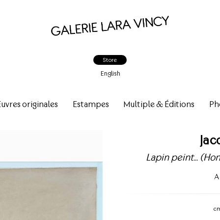
Store
English
vres originales
Estampes
Multiple & Éditions
Ph
Jac
Lapin peint... (
A
c