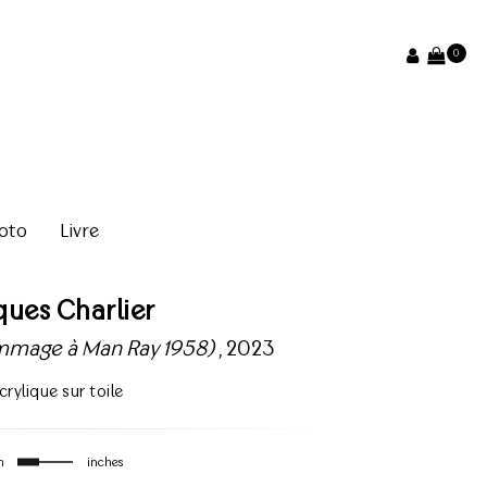
0
oto
Livre
ques Charlier
Hommage à Man Ray 1958)
, 2023
crylique sur toile
m
inches