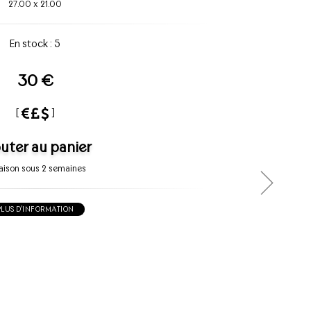
27.00
x
21.00
En stock : 5
30 €
[
]
uter au panier
raison sous 2 semaines
PLUS D'INFORMATION