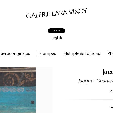
Store
English
vres originales
Estampes
Multiple & Éditions
Ph
Jac
Jacques Charlier
A
c