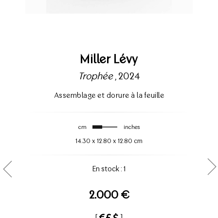
Miller Lévy
Trophée
, 2024
Assemblage et dorure à la feuille
cm
inches
14.30
x
12.80
x
12.80 cm
En stock : 1
2.000 €
[
]