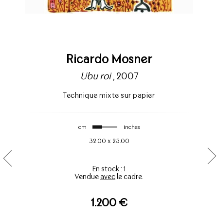
Ricardo Mosner
Ubu roi
, 2007
Technique mixte sur papier
cm
inches
32.00
x
25.00
En stock : 1
Vendue
avec
le cadre.
1.200 €