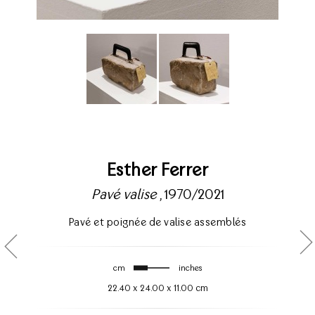
Esther Ferrer
Pavé valise
, 1970/2021
Pavé et poignée de valise assemblés
cm
inches
22.40
x
24.00
x
11.00 cm