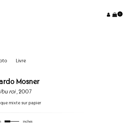
0
oto
Livre
cardo Mosner
Ubu roi
, 2007
ique mixte sur papier
m
inches