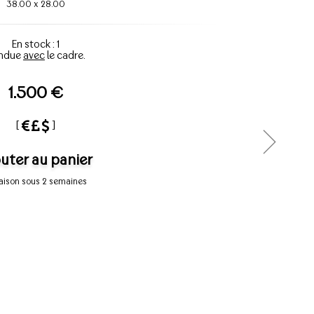
38.00
x
28.00
En stock : 1
ndue
avec
le cadre.
1.500 €
[
]
uter au panier
raison sous 2 semaines