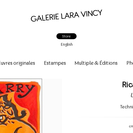
Store
English
vres originales
Estampes
Multiple & Éditions
Ph
Ri
Techn
c