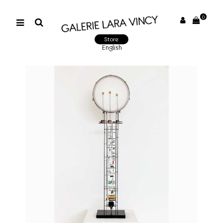
0
Store
English