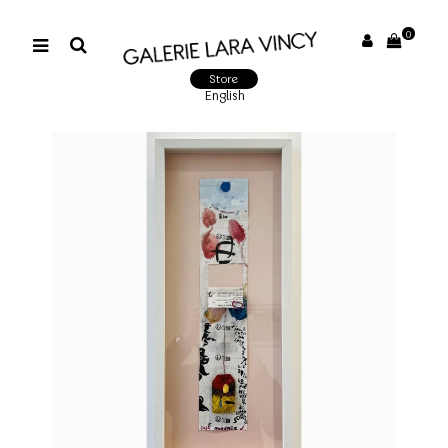
0
Store
English