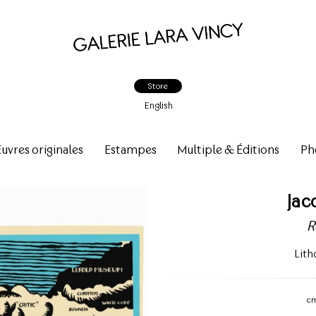
Store
English
vres originales
Estampes
Multiple & Éditions
Ph
Jac
R
Lith
c