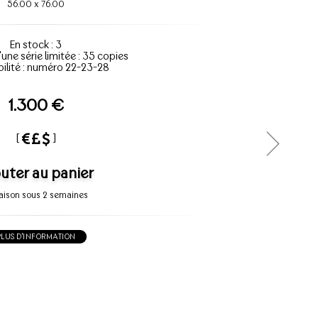
56.00
x
76.00
En stock : 3
'une série limitée : 35 copies
bilité : numéro 22-23-28
1.300 €
[
]
uter au panier
raison sous 2 semaines
PLUS D'INFORMATION