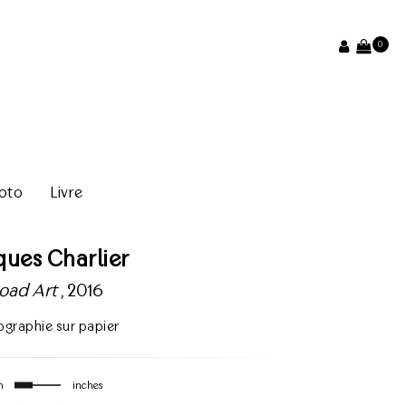
0
oto
Livre
ques Charlier
oad Art
, 2016
ographie sur papier
m
inches