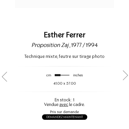
Esther Ferrer
Proposition Zaj
, 1977 / 1994
Technique mixte
,
feutre sur tirage photo
cm
inches
41.00
x
57.00
En stock : 1
Vendue
avec
le cadre.
Prix sur demande
DEMANDEZ MAINTENANT