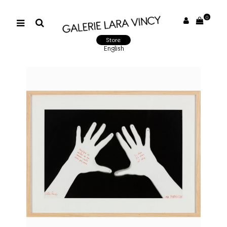
0
Store
English