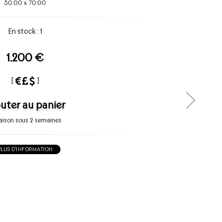
50.00
x
70.00
En stock : 1
1.200 €
[
]
uter au panier
raison sous 2 semaines
PLUS D'INFORMATION