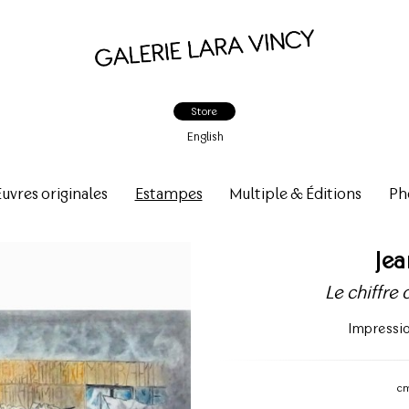
Store
English
vres originales
Estampes
Multiple & Éditions
Ph
Je
Le chiffre 
Impressi
c