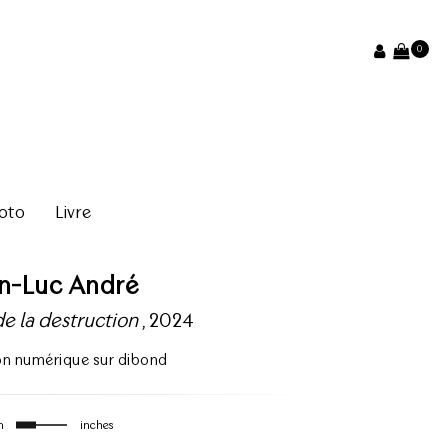
0
oto
Livre
an-Luc André
de la destruction
, 2024
on numérique sur dibond
m
inches