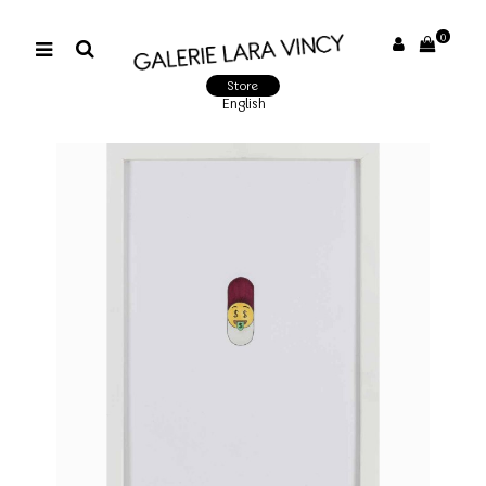
0
Store
English