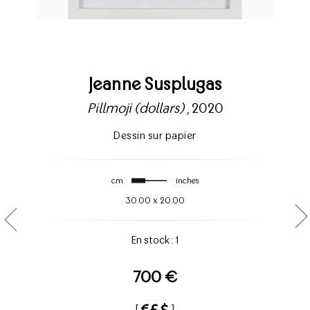
Jeanne Susplugas
Pillmoji (dollars)
, 2020
Dessin sur papier
cm
inches
30.00
x
20.00
En stock : 1
700 €
[
]