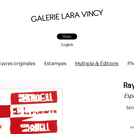
Store
English
vres originales
Estampes
Multiple & Éditions
Ph
Ra
Esp
Sér
c