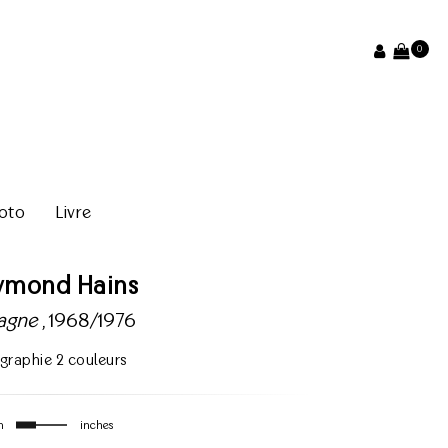
0
oto
Livre
ymond Hains
agne
, 1968/1976
igraphie 2 couleurs
m
inches