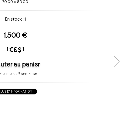
70.00
x
80.00
En stock : 1
1.500 €
[
]
uter au panier
raison sous 2 semaines
PLUS D'INFORMATION