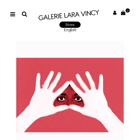
0
Store
English