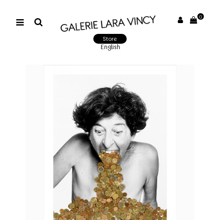
0
Store
English