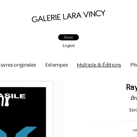
Store
English
vres originales
Estampes
Multiple & Éditions
Ph
Ra
Br
Sér
c