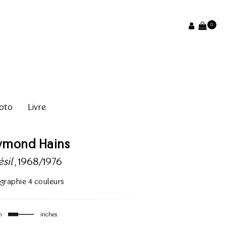
0
oto
Livre
ymond Hains
ésil
, 1968/1976
igraphie 4 couleurs
m
inches