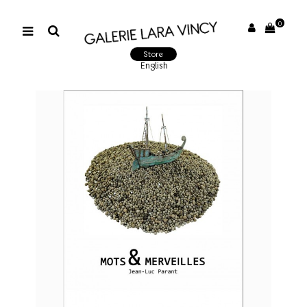
0
Store
English