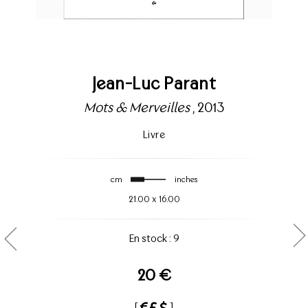
Jean-Luc Parant
Mots & Merveilles
, 2013
Livre
cm
inches
21.00
x
16.00
En stock : 9
20 €
[
]