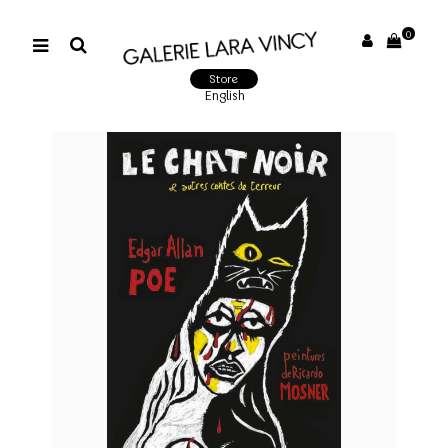
0
Store
English