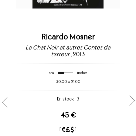
Ricardo Mosner
Le Chat Noir et autres Contes de
terreur
, 2013
cm
inches
30.00
x
21.00
En stock : 3
45 €
[
]