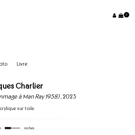
0
oto
Livre
ques Charlier
Hommage à Man Ray 1958)
, 2023
crylique sur toile
m
inches