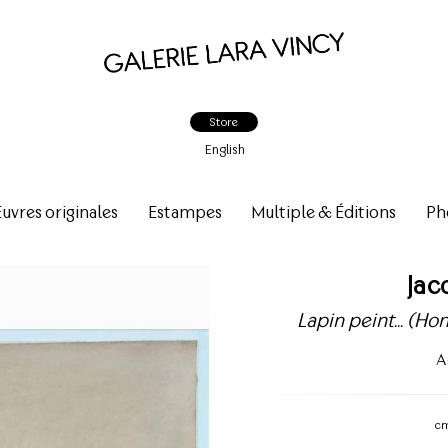
Store
English
vres originales
Estampes
Multiple & Éditions
Ph
Jac
Lapin peint... (
A
c