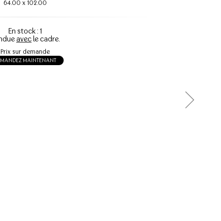
64.00
x
102.00
En stock : 1
ndue
avec
le cadre.
Prix sur demande
EMANDEZ MAINTENANT