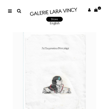
0
Store
English