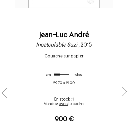
Jean-Luc André
Incalculable Suzi
, 2015
Gouache sur papier
cm
inches
29.70
x
21.00
En stock : 1
Vendue
avec
le cadre.
900 €