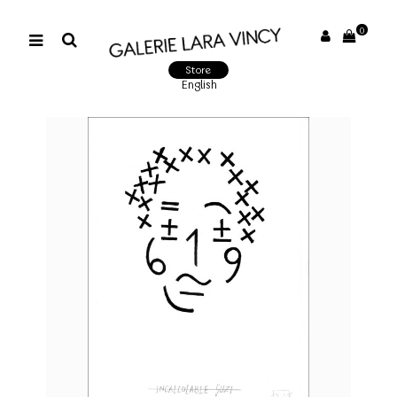
0
Store
English