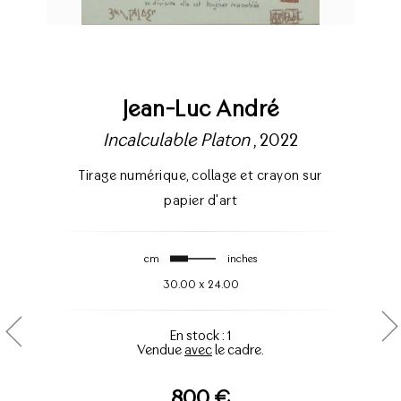
Jean-Luc André
Incalculable Platon
, 2022
Tirage numérique
,
collage et crayon sur
papier d'art
cm
inches
30.00
x
24.00
En stock : 1
Vendue
avec
le cadre.
800 €