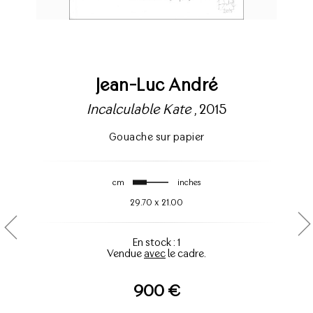
Jean-Luc André
Incalculable Kate
, 2015
Gouache sur papier
cm
inches
29.70
x
21.00
En stock : 1
Vendue
avec
le cadre.
900 €