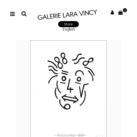
0
Store
English