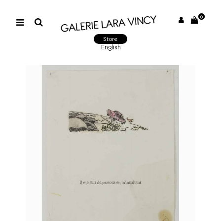
0
Store
English