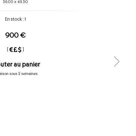
56.00
x
49.50
En stock : 1
900 €
[
]
uter au panier
raison sous 2 semaines