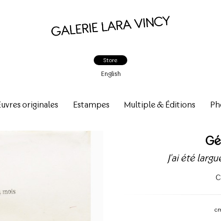
Store
English
vres originales
Estampes
Multiple & Éditions
Ph
Gé
J'ai été larg
C
c