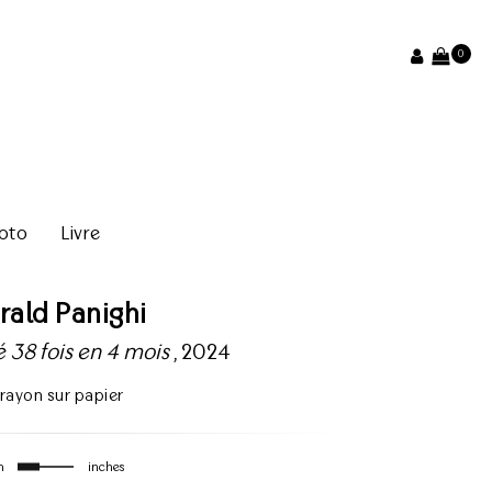
0
oto
Livre
rald Panighi
ué 38 fois en 4 mois
, 2024
rayon sur papier
m
inches