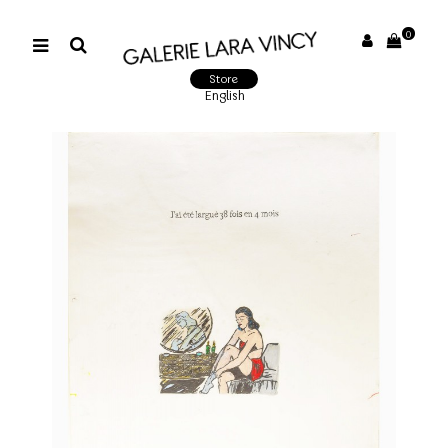
0
Store
English