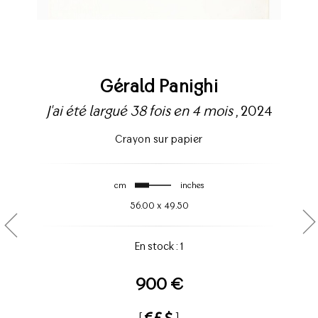
Gérald Panighi
J'ai été largué 38 fois en 4 mois
, 2024
Crayon sur papier
cm
inches
56.00
x
49.50
En stock : 1
900 €
[
]