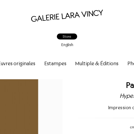
Store
English
vres originales
Estampes
Multiple & Éditions
Ph
Pa
Hyper
Impression 
c