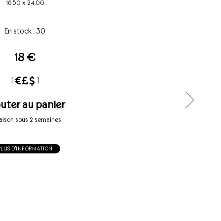
16.50
x
24.00
En stock : 30
18 €
[
]
uter au panier
raison sous 2 semaines
PLUS D'INFORMATION