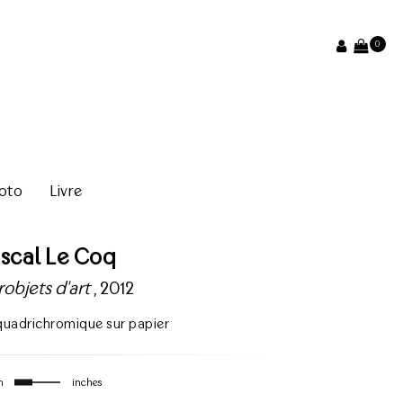
0
oto
Livre
scal Le Coq
objets d'art
, 2012
quadrichromique sur papier
m
inches